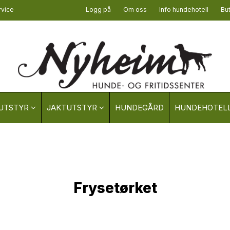
vice
Logg på
Om oss
Info hundehotell
Bu
UTSTYR
JAKTUTSTYR
HUNDEGÅRD
HUNDEHOTELL
Frysetørket