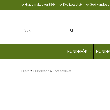
Gratis frakt over 899,- |
Kvalitetsutstyr |
God kundeser
HUNDEFÔR
HUNDE
Hjem
»
Hundefôr
»
Frysetørket