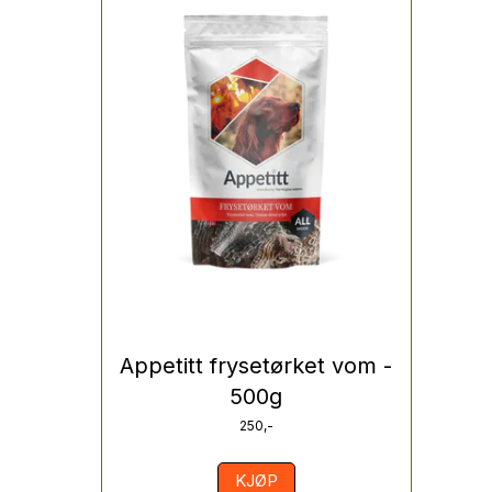
Appetitt frysetørket vom -
500g
250,-
KJØP