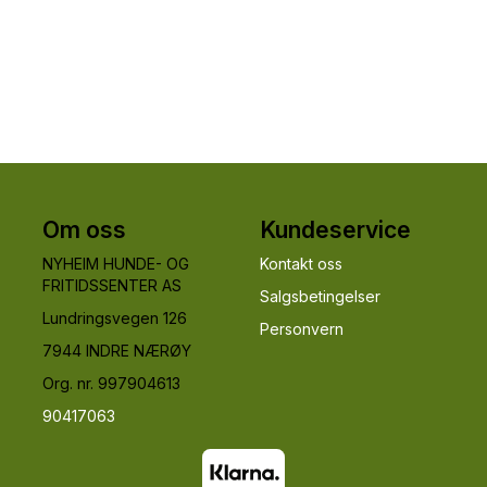
Om oss
Kundeservice
NYHEIM HUNDE- OG
Kontakt oss
FRITIDSSENTER AS
Salgsbetingelser
Lundringsvegen 126
Personvern
7944 INDRE NÆRØY
Org. nr. 997904613
90417063