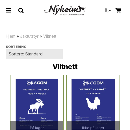
0,-
Hjem
»
Jaktutstyr
»
Viltnett
SORTERING
Nullstill
Trykk ENTER for å søke
Viltnett
På lager
Ikke på lager