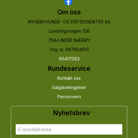
Om oss
NYHEIM HUNDE- OG FRITIDSSENTER AS
Lundringsvegen 126
7944 INDRE NÆRØY
Org. nr. 997904613
90417063
Kundeservice
Kontakt oss
Salgsbetingelser
Personvern
Nyhetsbrev