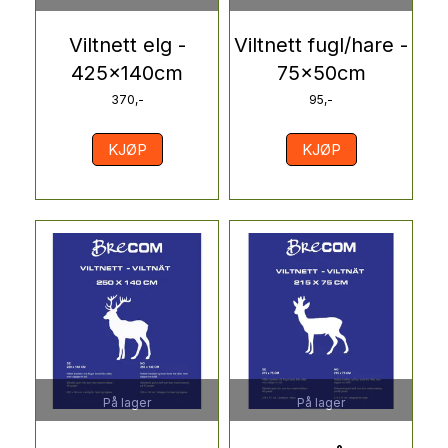
Viltnett elg -
Viltnett fugl/hare -
425x140cm
75x50cm
370,-
95,-
KJØP
KJØP
På lager
På lager