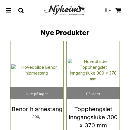
0,-
Nye Produkter
Nullstill
Trykk ENTER for å søke
Ikke på lager
På lager
Benor hjørnestang
Topphengslet
inngangsluke 300
300,-
x 370 mm