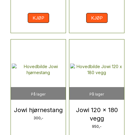
KJØP
KJØP
På lager
På lager
Jowi hjørnestang
Jowi 120 x 180
vegg
300,-
950,-