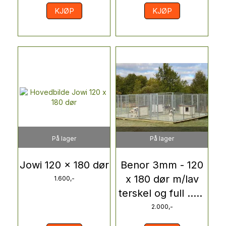
KJØP
KJØP
På lager
På lager
Jowi 120 x 180 dør
Benor 3mm - 120
x 180 dør m/lav
1.600,-
terskel og full ..
...
2.000,-