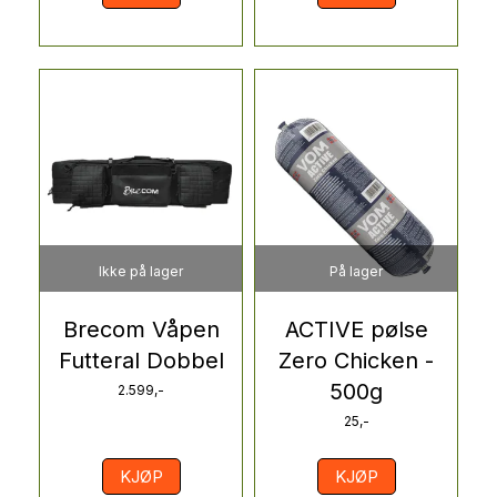
Ikke på lager
På lager
Brecom Våpen
ACTIVE pølse
Futteral Dobbel
Zero Chicken -
500g
2.599,-
25,-
KJØP
KJØP