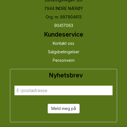
7944 INDRE NÆRØY
Org. nr. 997904613
90417063
Kundeservice
Kontakt oss
Salgsbetingelser
Personvern
Nyhetsbrev
Meld meg på