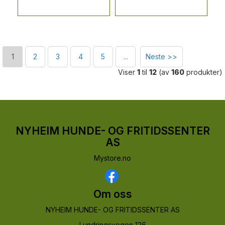
1
2
3
4
5
...
Neste >>
Viser
1
til
12
(av
160
produkter)
NYHEIM HUNDE- OG FRITIDSSENTER
AS
Mystore.no
Om oss
NYHEIM HUNDE- OG FRITIDSSENTER AS
Lundringsvegen 126