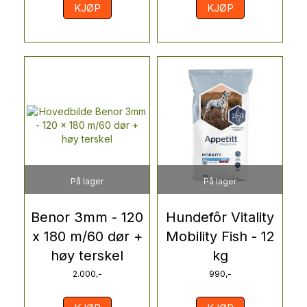
KJØP
KJØP
På lager
På lager
Benor 3mm - 120
Hundefôr Vitality
x 180 m/60 dør +
Mobility Fish - 12
høy terskel
kg
2.000,-
990,-