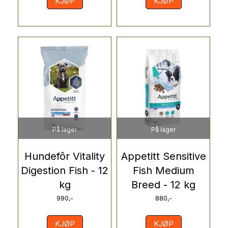
KJØP
KJØP
På lager
På lager
Hundefôr Vitality
Appetitt Sensitive
Digestion Fish - 12
Fish Medium
kg
Breed - 12 kg
990,-
880,-
KJØP
KJØP