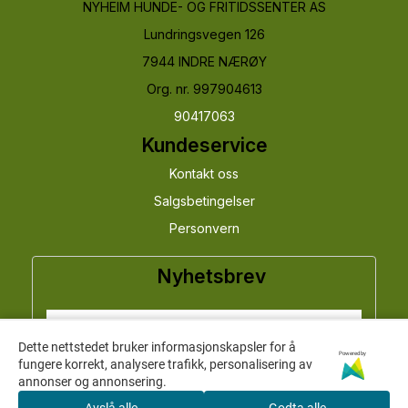
NYHEIM HUNDE- OG FRITIDSSENTER AS
Lundringsvegen 126
7944 INDRE NÆRØY
Org. nr. 997904613
90417063
Kundeservice
Kontakt oss
Salgsbetingelser
Personvern
Nyhetsbrev
Dette nettstedet bruker informasjonskapsler for å
Powered by
fungere korrekt, analysere trafikk, personalisering av
annonser og annonsering.
Meld meg på