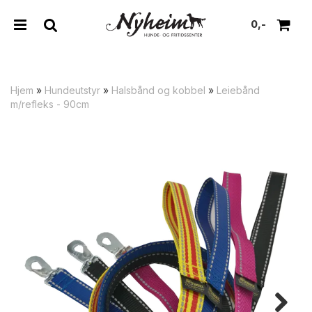
0,-
Hjem
»
Hundeutstyr
»
Halsbånd og kobbel
»
Leiebånd
m/refleks - 90cm
Nullstill
Trykk ENTER for å søke