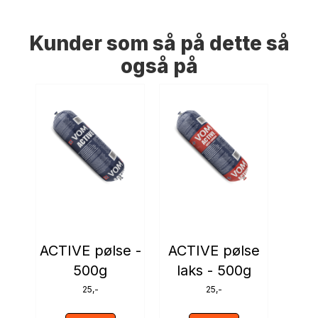
Kunder som så på dette så
også på
ACTIVE pølse -
ACTIVE pølse
PUP
500g
laks - 500g
25,-
25,-