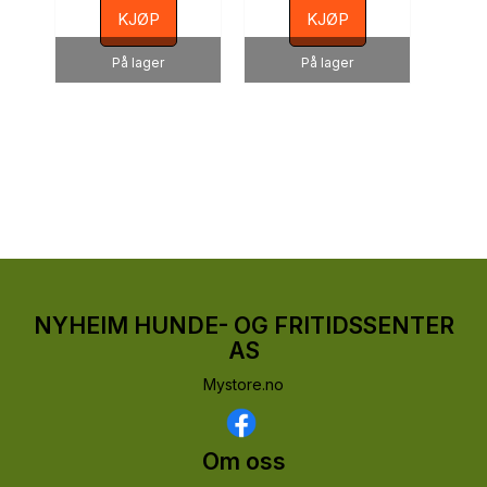
KJØP
KJØP
På lager
På lager
NYHEIM HUNDE- OG FRITIDSSENTER
AS
Mystore.no
Om oss